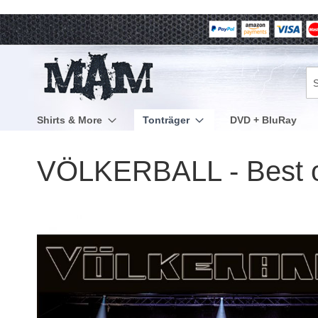
Direkt
zum
Inhalt
Su
Shirts & More
Tonträger
DVD + BluRay
VÖLKERBALL - Best of
Zum
Ende
der
Bildergalerie
springen