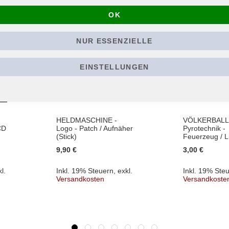
OK
NUR ESSENZIELLE
EINSTELLUNGEN
HELDMASCHINE -
VÖLKERBALL 
CD
Logo - Patch / Aufnäher
Pyrotechnik -
(Stick)
Feuerzeug / L
9,90 €
3,00 €
l.
Inkl. 19% Steuern
,
exkl.
Inkl. 19% Ste
Versandkosten
Versandkoste