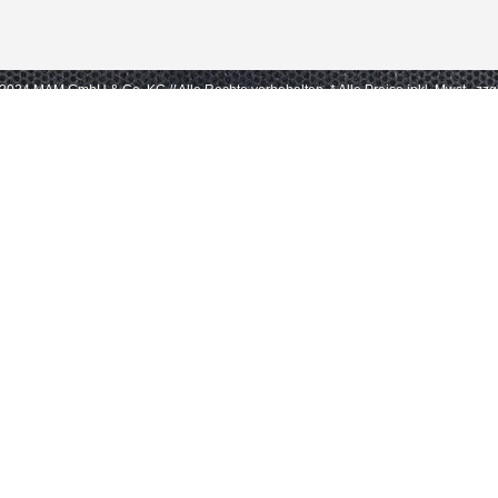
- 2024 MAM GmbH & Co. KG // Alle Rechte vorbehalten.
* Alle Preise inkl. Mwst., zz