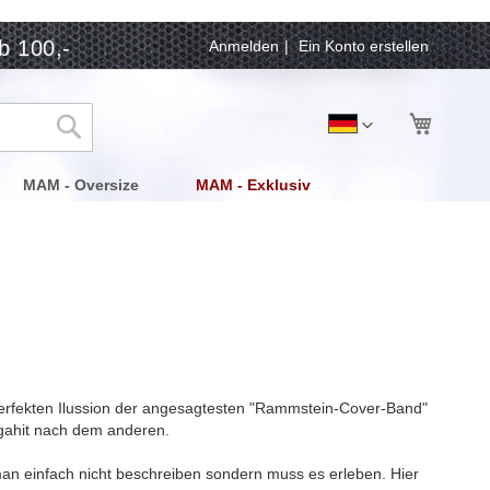
b 100,-
Anmelden
Ein Konto erstellen
Mein Wa
Sprache
Deutsch
Suche
MAM - Oversize
MAM - Exklusiv
 perfekten Ilussion der angesagtesten "Rammstein-Cover-Band"
egahit nach dem anderen.
 man einfach nicht beschreiben sondern muss es erleben. Hier