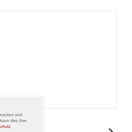
 machen und
kann dies Ihre
next
schutz