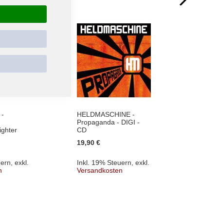
-
HELDMASCHINE -
VÖLKE
Propaganda - DIGI -
- T-Shi
ighter
CD
29,
Ab
19,90 €
Inkl. 
uern
,
exkl.
Inkl. 19% Steuern
,
exkl.
Versa
n
Versandkosten