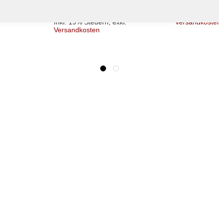
6,90 €
l.
Inkl. 19% Ste
Inkl. 19% Steuern
,
exkl.
Versandkoste
Versandkosten