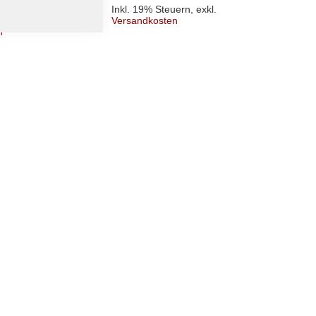
Inkl. 19% Steuern
,
exkl.
uern
,
exkl.
Versandkosten
Inkl. 
n
Versa