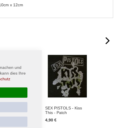
: 10cm x 12cm
next
 machen und
kann dies Ihre
schutz
NE -
SEX PISTOLS - Kiss
KING 
l -
This - Patch
Abigail
Aufnä
4,90 €
4,90 €