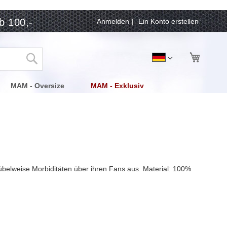
b 100,-
Anmelden
Ein Konto erstellen
Mein Wa
Sprache
Deutsch
Suche
MAM - Oversize
MAM - Exklusiv
übelweise Morbiditäten über ihren Fans aus. Material: 100%