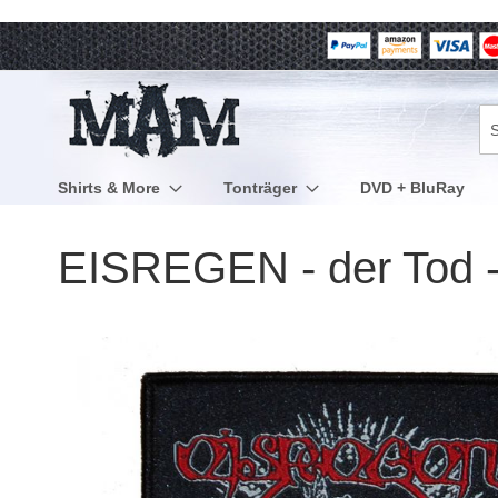
Direkt
zum
Inhalt
Su
Shirts & More
Tonträger
DVD + BluRay
EISREGEN - der Tod -
Zum
Ende
der
Bildergalerie
springen