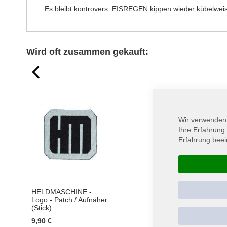
Es bleibt kontrovers: EISREGEN kippen wieder kübelwei
Wird oft zusammen gekauft:
prev
Wir verwenden
Ihre Erfahrung
Erfahrung beei
HELDMASCHINE -
VÖLKERBALL - Best 
Logo - Patch / Aufnäher
- Live - DIGI - CD
(Stick)
19,90 €
9,90 €