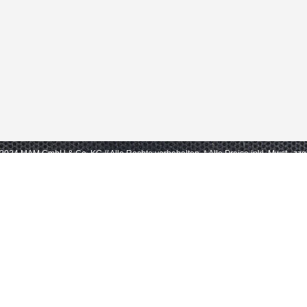
- 2024 MAM GmbH & Co. KG // Alle Rechte vorbehalten.
* Alle Preise inkl. Mwst., zz