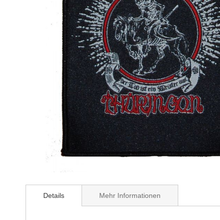
Zum
Anfang
Details
Mehr Informationen
der
Bildergalerie
springen