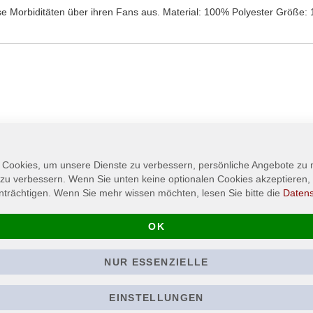
se Morbiditäten über ihren Fans aus. Material: 100% Polyester Größe
 Cookies, um unsere Dienste zu verbessern, persönliche Angebote zu
 zu verbessern. Wenn Sie unten keine optionalen Cookies akzeptieren, 
nträchtigen. Wenn Sie mehr wissen möchten, lesen Sie bitte die
Daten
OK
NUR ESSENZIELLE
of
DER WEG EINER
HELDMASCHI
FREIHEIT - Repulse -
Logo - Festiva
Import - Patch /
Bändchen
Aufnäher
EINSTELLUNGEN
3,00 €