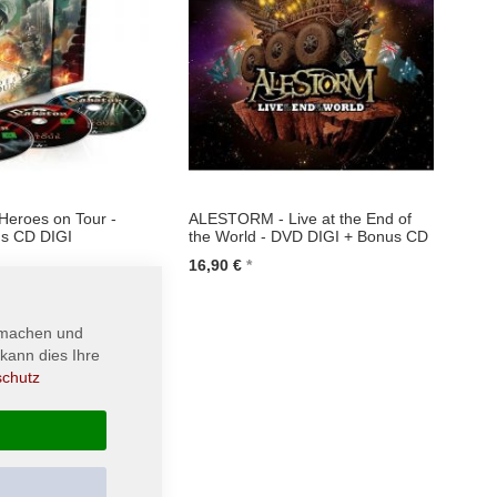
eroes on Tour -
ALESTORM - Live at the End of
us CD DIGI
the World - DVD DIGI + Bonus CD
16,90 €
renkorb
In den Warenkorb
 machen und
kann dies Ihre
schutz