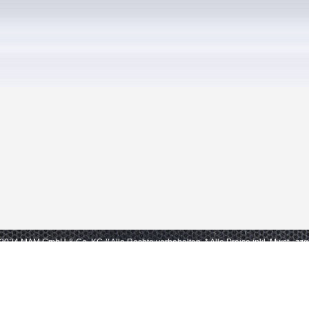
- 2024 MAM GmbH & Co. KG // Alle Rechte vorbehalten.
* Alle Preise inkl. Mwst., zz