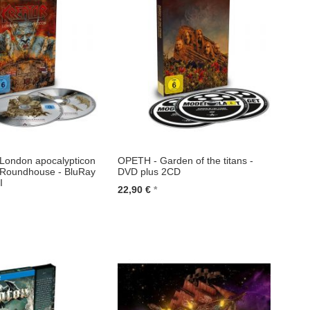
ondon apocalypticon
OPETH - Garden of the titans -
e Roundhouse - BluRay
DVD plus 2CD
I
22,90 €
In den Warenkorb
renkorb