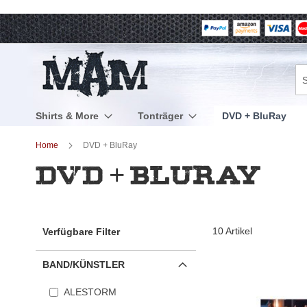
Direkt
zum
Inhalt
Su
Shirts & More
Tonträger
DVD + BluRay
Home
DVD + BluRay
DVD + BluRay
10
Artikel
Verfügbare Filter
BAND/KÜNSTLER
ALESTORM