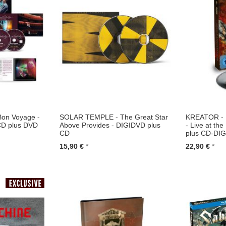
on Voyage -
SOLAR TEMPLE - The Great Star
KREATOR - L
CD plus DVD
Above Provides - DIGIDVD plus
- Live at th
CD
plus CD-DIG
15,90 €
22,90 €
In den Warenkorb
In den Wa