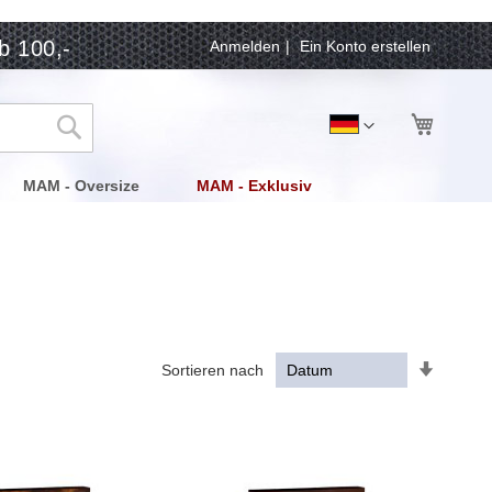
b 100,-
Anmelden
Ein Konto erstellen
Mein Wa
Sprache
Deutsch
Suche
MAM - Oversize
MAM - Exklusiv
In
Sortieren nach
aufstei
Reihenf