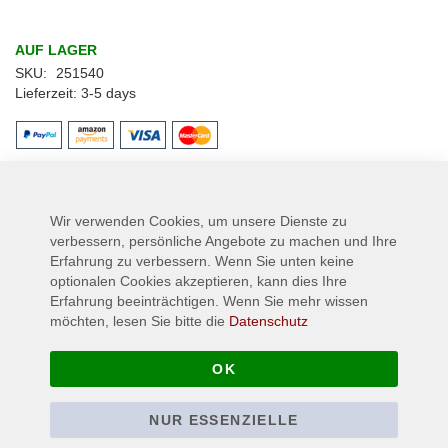
AUF LAGER
SKU
251540
Lieferzeit
3-5 days
Details
Wir verwenden Cookies, um unsere Dienste zu
CD Edition - Tracklist
verbessern, persönliche Angebote zu machen und Ihre
Erfahrung zu verbessern. Wenn Sie unten keine
CD1
optionalen Cookies akzeptieren, kann dies Ihre
1 The journey begins 04:46
Erfahrung beeinträchtigen. Wenn Sie mehr wissen
2 Bon temple 30:06
möchten, lesen Sie bitte die
Datenschutz
3 Ash Tari moderne 06:31
4 Moulin Bleu 16:32
OK
5 Kreisreise 05:27
6 Ritus duplex 08:12
7 Wiegenlied 03:45
NUR ESSENZIELLE