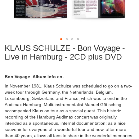
KLAUS SCHULZE - Bon Voyage -
Zum
Anfang
Live in Hamburg - 2CD plus DVD
der
Bildergalerie
springen
Bon Voyage Album Info en:
In November 1981, Klaus Schulze was scheduled to go on a two-
week tour through Germany, the Netherlands, Belgium,
Luxembourg, Switzerland and France, which was to end in the
Audimax Hamburg. Multi-instrumentalist Manuel Göttsching
accompanied Klaus on tour as a special guest. This historic
recording of the Hamburg Audimax concert was originally
intended as a spontaneous, internal documentation; as a nice
souvenir for everyone of a wonderful tour and now, after more
than 40 years, allows all fans to share in the wonderful memories.