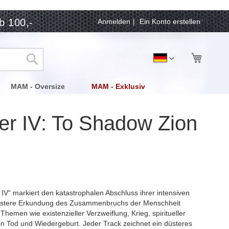
b 100,-
Anmelden
Ein Konto erstellen
Mein Wa
Sprache
Deutsch
Suche
MAM - Oversize
MAM - Exklusiv
r IV: To Shadow Zion
V“ markiert den katastrophalen Abschluss ihrer intensiven
 düstere Erkundung des Zusammenbruchs der Menschheit
 Themen wie existenzieller Verzweiflung, Krieg, spiritueller
on Tod und Wiedergeburt. Jeder Track zeichnet ein düsteres