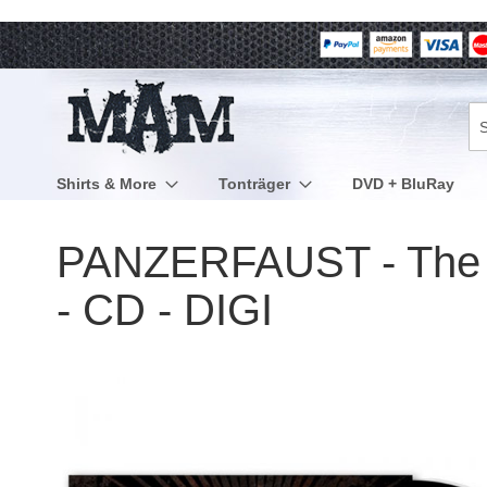
Direkt
zum
Inhalt
Su
Shirts & More
Tonträger
DVD + BluRay
PANZERFAUST - The Su
- CD - DIGI
Zum
Ende
der
Bildergalerie
springen