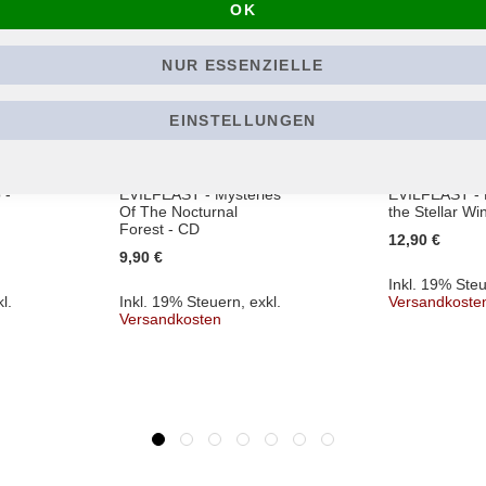
OK
NUR ESSENZIELLE
EINSTELLUNGEN
 -
EVILFEAST - Mysteries
EVILFEAST - E
Of The Nocturnal
the Stellar Wi
Forest - CD
12,90 €
9,90 €
Inkl. 19% Ste
l.
Inkl. 19% Steuern
,
exkl.
Versandkoste
Versandkosten