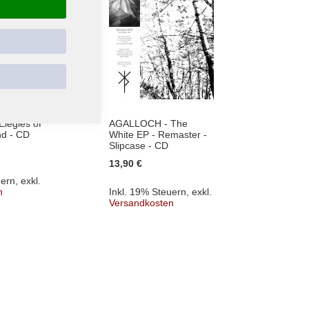
legies of
AGALLOCH - The
UADA -
nd - CD
White EP - Remaster -
Sun -
Slipcase - CD
12,90 
13,90 €
uern
,
exkl.
Inkl. 
n
Inkl. 19% Steuern
,
exkl.
Versa
Versandkosten