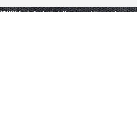
- 2024 MAM GmbH & Co. KG // Alle Rechte vorbehalten.
* Alle Preise inkl. Mwst., zz