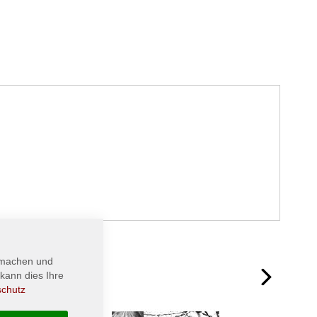
 machen und
next
kann dies Ihre
schutz