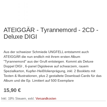
ATEIGGÄR - Tyrannemord - 2CD -
Zum
Anfang
Deluxe DIGI
der
Bildergalerie
springen
Aus der schweizer Schmiede UNGFELL entstammt auch
ATEIGGÄR die nun endlich mit ihrem ersten Album
"Tyrannemord" aus der Gruft entsteigen. Kommt als Deluxe
Doppel DIGI , 6-panel Digisleeve auf schwarzem, rauem
Spezialkarton, Kupfer-Heißfolienprägung, inkl. 2 Booklets mit
Texten & Illustrationen, plus 2 gestaltete Download-Cards für das
Album und die Ep. Limitiert auf 500 Exemplare
15,90 €
Inkl. 19% Steuern
,
exkl.
Versandkosten