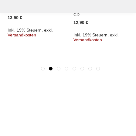
KRATER - Venenare -
EVILFEAST - Lost
CD - DIGI
Horizons of Wisdom -
CD
13,90 €
12,90 €
Inkl. 19% Steuern
,
exkl.
Versandkosten
Inkl. 19% Steuern
,
exkl.
Versandkosten