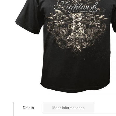
Zum
Anfang
Details
Mehr Informationen
der
Bildergalerie