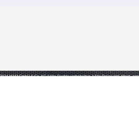
- 2024 MAM GmbH & Co. KG // Alle Rechte vorbehalten.
* Alle Preise inkl. Mwst., zz