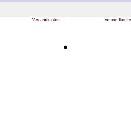
19,90 €
16,90 €
Ab
Ab
l.
Inkl. 19% Steuern
,
exkl.
Inkl. 19% Ste
Versandkosten
Versandkoste