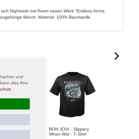
n sich Nightwish mit Ihrem neuen Werk "Endless forms
azugehörige Merch. Material: 100% Baumwolle
next
 machen und
kann dies Ihre
schutz
- Back in
BON JOVI - Slippery
DEEP 
When Wet - T-Shirt
Perfec