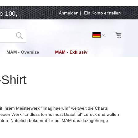
b 100,-
Anmelden
Ein Konto erstellen
Mein Wa
Sprache
Deutsch
Suche
MAM - Oversize
MAM - Exklusiv
Shirt
mit Ihrem Meisterwerk "Imaginaerum" weltweit die Charts
neuen Werk "Endless forms most Beautiful" zurück und wollen
fen. Natürlich bekommt ihr bei MAM das dazugehörige