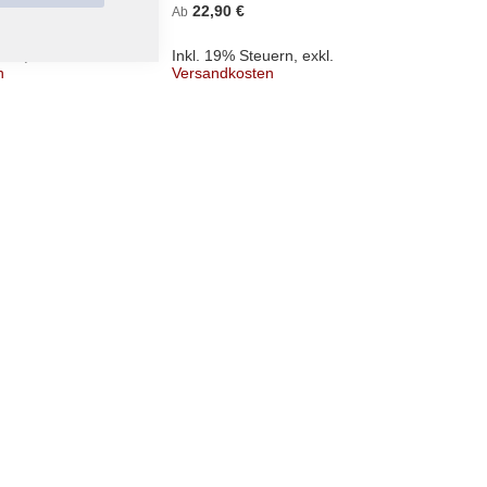
Shirt
22,90 €
Ab
22,
Ab
uern
,
exkl.
Inkl. 19% Steuern
,
exkl.
n
Versandkosten
Inkl. 
Versa