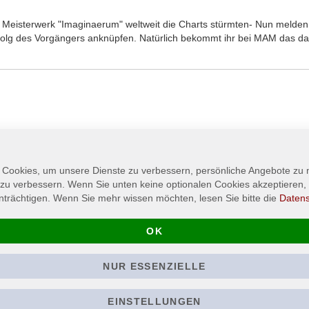
em Meisterwerk "Imaginaerum" weltweit die Charts stürmten- Nun melde
folg des Vorgängers anknüpfen. Natürlich bekommt ihr bei MAM das d
 Cookies, um unsere Dienste zu verbessern, persönliche Angebote zu
 zu verbessern. Wenn Sie unten keine optionalen Cookies akzeptieren, 
nträchtigen. Wenn Sie mehr wissen möchten, lesen Sie bitte die
Daten
OK
NUR ESSENZIELLE
DEMONS & WIZARDS -
THE 69 EYES 
III - Cover - T-Shirt
blood - TS
EINSTELLUNGEN