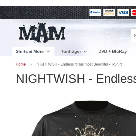
Direkt
zum
Inhalt
Su
Shirts & More
Tonträger
DVD + BluRay
Home
NIGHTWISH - Endless forms most Beautiful - T-Shirt
NIGHTWISH - Endless f
Zum
Ende
der
Bildergalerie
springen