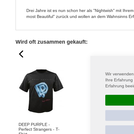
springen
Drei Jahre ist es nun schon her als "Nightwish" mit Ihr
most Beautiful" zurück und wollen an dem Wahnsinns Er
Wird oft zusammen gekauft:
prev
Wir verwenden
Ihre Erfahrung
Erfahrung beei
DEEP PURPLE -
THE 69 EYES - West
Perfect Strangers - T-
End - T-Shirt