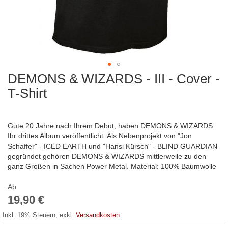
DEMONS & WIZARDS - III - Cover -
Zum
Anfang
T-Shirt
der
Bildergalerie
springen
Gute 20 Jahre nach Ihrem Debut, haben DEMONS & WIZARDS
Ihr drittes Album veröffentlicht. Als Nebenprojekt von "Jon
Schaffer" - ICED EARTH und "Hansi Kürsch" - BLIND GUARDIAN
gegründet gehören DEMONS & WIZARDS mittlerweile zu den
ganz Großen in Sachen Power Metal. Material: 100% Baumwolle
Ab
19,90 €
Inkl. 19% Steuern
,
exkl.
Versandkosten