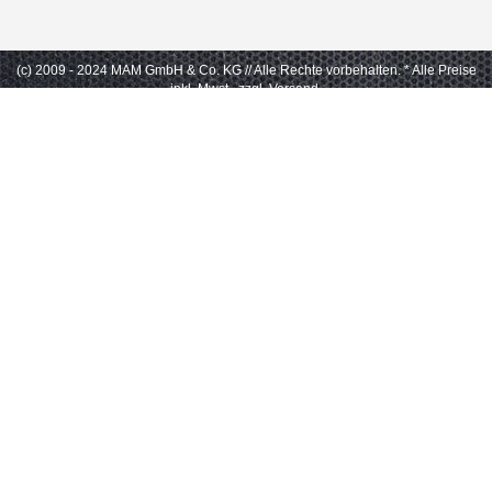
(c) 2009 - 2024 MAM GmbH & Co. KG // Alle Rechte vorbehalten.
* Alle Preise
inkl. Mwst., zzgl. Versand.