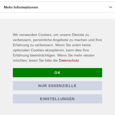
Mehr Informationen
Wird oft zusammen gekauft:
Wir verwenden Cookies, um unsere Dienste zu
verbessern, persönliche Angebote zu machen und Ihre
Erfahrung zu verbessern. Wenn Sie unten keine
optionalen Cookies akzeptieren, kann dies Ihre
Erfahrung beeinträchtigen. Wenn Sie mehr wissen
möchten, lesen Sie bitte die
Datenschutz
OK
NUR ESSENZIELLE
EINSTELLUNGEN
BON JOVI - Slippery
DEEP PURPLE -
When Wet - T-Shirt
Perfect Strangers - T-
Shirt
22,90 €