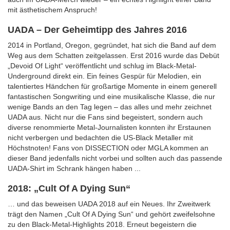
mit ästhetischem Anspruch!
UADA – Der Geheimtipp des Jahres 2016
2014 in Portland, Oregon, gegründet, hat sich die Band auf dem
Weg aus dem Schatten zeitgelassen. Erst 2016 wurde das Debüt
„Devoid Of Light“ veröffentlicht und schlug im Black-Metal-
Underground direkt ein. Ein feines Gespür für Melodien, ein
talentiertes Händchen für großartige Momente in einem generell
fantastischen Songwriting und eine musikalische Klasse, die nur
wenige Bands an den Tag legen – das alles und mehr zeichnet
UADA aus. Nicht nur die Fans sind begeistert, sondern auch
diverse renommierte Metal-Journalisten konnten ihr Erstaunen
nicht verbergen und bedachten die US-Black Metaller mit
Höchstnoten! Fans von DISSECTION oder MGLA kommen an
dieser Band jedenfalls nicht vorbei und sollten auch das passende
UADA-Shirt im Schrank hängen haben ...
2018: „Cult Of A Dying Sun“
… und das beweisen UADA 2018 auf ein Neues. Ihr Zweitwerk
trägt den Namen „Cult Of A Dying Sun“ und gehört zweifelsohne
zu den Black-Metal-Highlights 2018. Erneut begeistern die