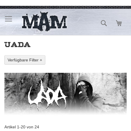
Direkt
zum
Inhalt
Suche
Mein
UADA
Verfügbare Filter +
Artikel
1
-
20
von
24