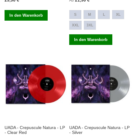
29,90 €
21,90 €
Ab
S
M
L
XL
In den Warenkorb
XXL
3XL
In den Warenkorb
UADA - Crepuscule Natura - LP
UADA - Crepuscule Natura - LP
- Clear Red
- Silver