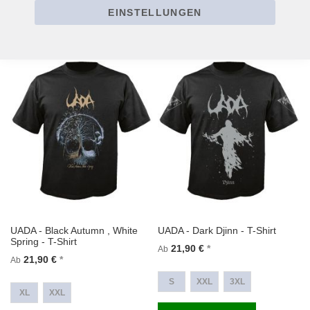
EINSTELLUNGEN
In den Warenkorb
In den Warenkorb
UADA - Black Autumn , White
UADA - Dark Djinn - T-Shirt
Spring - T-Shirt
21,90 €
Ab
21,90 €
Ab
S
XXL
3XL
XL
XXL