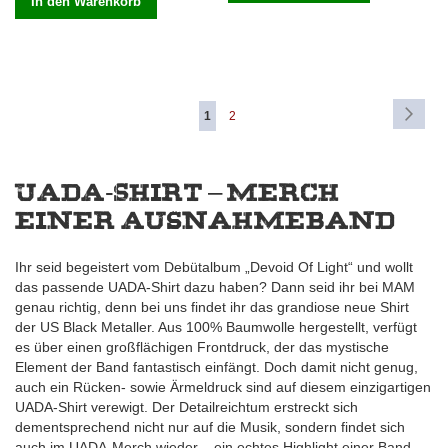
In den Warenkorb
Seite
Seite
Weite
Sie
Seite
1
2
lesen
gerade
UADA-Shirt – Merch
Seite
einer Ausnahmeband
Ihr seid begeistert vom Debütalbum „Devoid Of Light“ und wollt
das passende UADA-Shirt dazu haben? Dann seid ihr bei MAM
genau richtig, denn bei uns findet ihr das grandiose neue Shirt
der US Black Metaller. Aus 100% Baumwolle hergestellt, verfügt
es über einen großflächigen Frontdruck, der das mystische
Element der Band fantastisch einfängt. Doch damit nicht genug,
auch ein Rücken- sowie Ärmeldruck sind auf diesem einzigartigen
UADA-Shirt verewigt. Der Detailreichtum erstreckt sich
dementsprechend nicht nur auf die Musik, sondern findet sich
auch im UADA-Merch wieder – ein echtes Highlight einer Band