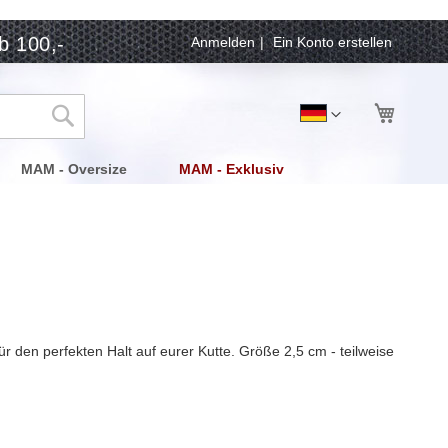
b 100,-
Anmelden
Ein Konto erstellen
Mein Wa
Sprache
Deutsch
Suche
MAM - Oversize
MAM - Exklusiv
 für den perfekten Halt auf eurer Kutte. Größe 2,5 cm - teilweise