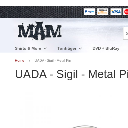
Direkt
zum
Inhalt
Su
Shirts & More
Tonträger
DVD + BluRay
Home
UADA - Sigil - Metal Pin
UADA - Sigil - Metal P
Zum
Ende
der
Bildergalerie
springen