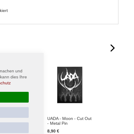
kiert
next
 machen und
kann dies Ihre
schutz
RNE -
UADA - Moon - Cut Out
ULVER
o - T-
- Metal Pin
the Sta
8,90 €
22,
Ab