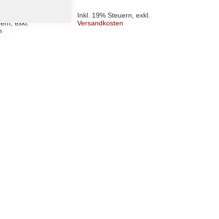
Inkl. 19% Steuern
,
exkl.
Inkl. 
uern
,
exkl.
Versandkosten
Versa
n