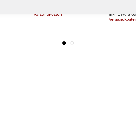
22,90 €
Ab
l.
Inkl. 19% Steuern
,
exkl.
Versandkosten
Inkl. 19% Ste
Versandkoste