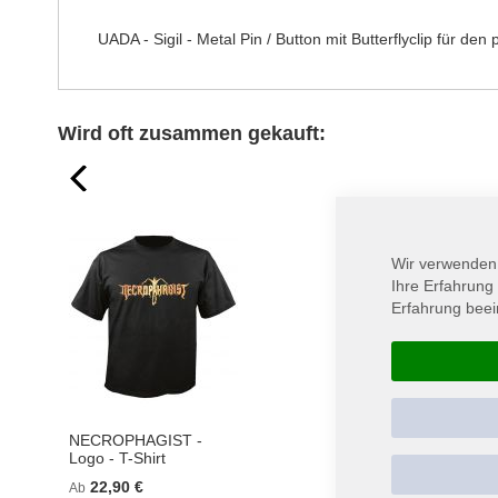
springen
UADA - Sigil - Metal Pin / Button mit Butterflyclip für den
Wird oft zusammen gekauft:
prev
Wir verwenden
Ihre Erfahrung
Erfahrung beei
NECROPHAGIST -
UADA - Djinn - T-Shirt
Logo - T-Shirt
21,90 €
Ab
22,90 €
Ab