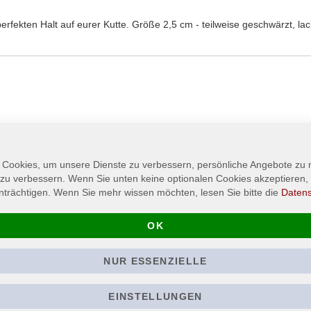
 perfekten Halt auf eurer Kutte. Größe 2,5 cm - teilweise geschwärzt, lac
 Cookies, um unsere Dienste zu verbessern, persönliche Angebote zu
 zu verbessern. Wenn Sie unten keine optionalen Cookies akzeptieren, 
nträchtigen. Wenn Sie mehr wissen möchten, lesen Sie bitte die
Daten
OK
NUR ESSENZIELLE
UADA - American Black
OZZY OSBOU
Metal - T-Shirt
Legendary Log
EINSTELLUNGEN
Shirt
21,90 €
Ab