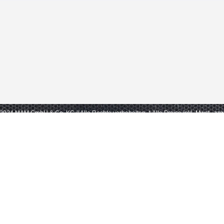
- 2024 MAM GmbH & Co. KG // Alle Rechte vorbehalten.
* Alle Preise inkl. Mwst., zz