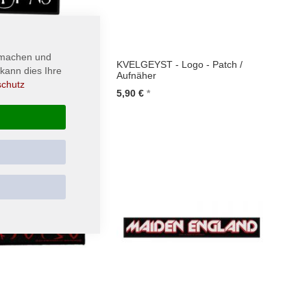
 machen und
 FROM VISIONS -
KVELGEYST - Logo - Patch /
kann dies Ihre
 / Aufnäher
Aufnäher
schutz
5,90 €
renkorb
In den Warenkorb