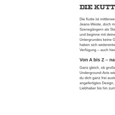
Die Kut
Die Kutte ist mittlerw
Jeans-Weste, doch mi
Szenegängern als Stan
und beginne mit deine
Untergrundes keine G
haben sich weiterentw
Verfügung – auch hie
Von A bis Z – n
Ganz gleich, ob gr
Underground-Acts wie
du dich ganz frei aus
angefertigtes Design
Liebhaber bis hin zum