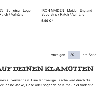
 - Senjutsu - Logo -
IRON MAIDEN - Maiden England -
 Patch / Aufnäher
Superstrip / Patch / Aufnäher
5,90 €
renkorb
In den Warenkorb
Anzeigen
pro Seite
t auf deinen Klamotten
res zu verwandeln. Eine langweilige Tasche wird durch die
k, deine Jacke, Hose oder sogar deine Kutte - hier findest du