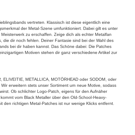
ieblingsbands vertreten. Klassisch ist diese eigentlich eine
merkmal der Metal-Szene umfunktioniert. Dabei gilt es unter
 Meisterwerk zu erschaffen. Zeige dich als echter Metalfan
 die dir noch fehlen. Deiner Fantasie sind bei der Wahl des
ands bei dir haben kannst. Das Schöne dabei: Die Patches
einzigartigen Motiven stehen dir ganz verschiedene Artikel zur
IR, ELIVEITIE, METALLICA, MOTÖRHEAD oder SODOM, oder
Wir erweitern stets unser Sortiment um neue Motive, sodass
irst. Ob schlichter Logo-Patch, eigens für den Aufnäher
ns kommt vom Black Metaller über den Old-School-Heavy-
t den richtigen Metal-Patches ist nur wenige Klicks entfernt.