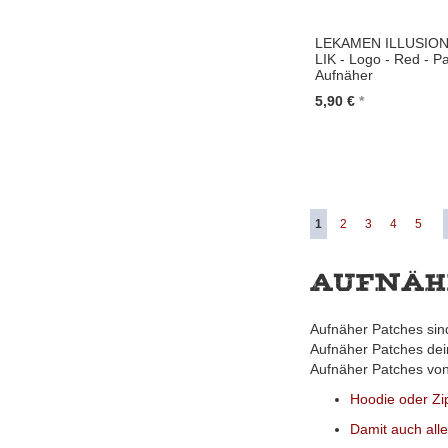
LEKAMEN ILLUSION
LIK - Logo - Red - Pa
Aufnäher
5,90 €
In den Warenkorb
Seite
Sie lesen gerade Seite
Seite
Seite
Seite
Seite
1
2
3
4
5
Aufnähe
Aufnäher Patches sin
Aufnäher Patches dein
Aufnäher Patches von
Hoodie oder Zi
Damit auch all