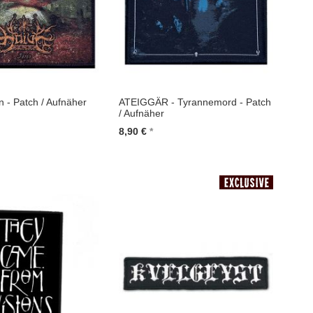
n - Patch / Aufnäher
ATEIGGÄR - Tyrannemord - Patch
/ Aufnäher
8,90 €
renkorb
In den Warenkorb