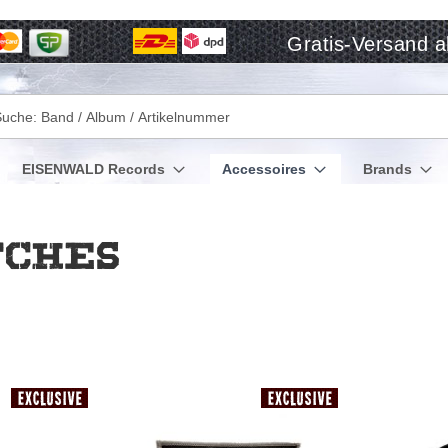
Gratis-Versand a
che
EISENWALD Records
Accessoires
Brands
tches