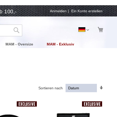
b 100,-
Anmelden
Ein Konto erstellen
Mein Wa
Sprache
Deutsch
Suche
MAM - Oversize
MAM - Exklusiv
In
Sortieren nach
aufstei
Reihenf