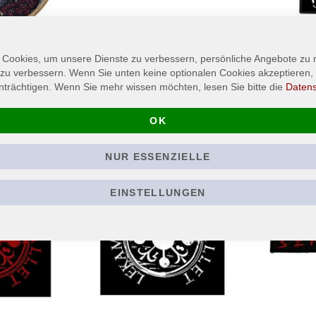
 Cookies, um unsere Dienste zu verbessern, persönliche Angebote zu
 - Patch /
FELLWARDEN - Logo - Patch /
THEY CAME
 zu verbessern. Wenn Sie unten keine optionalen Cookies akzeptieren, 
Aufnäher
Logo - Patch
nträchtigen. Wenn Sie mehr wissen möchten, lesen Sie bitte die
Daten
5,90 €
5,90 €
OK
In den Warenkorb
In den Wa
NUR ESSENZIELLE
EINSTELLUNGEN