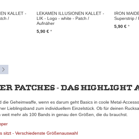
EN KALLET -
LEKAMEN ILLUSIONEN KALLET -
IRON MAIDEN
tch /
LIK - Logo - white - Patch /
Superstrip /
Aufnäher
5,90 €
5,90 €
In den Wa
In den Warenkorb
Seite
Weiter
r Patches - das Highligh
d die Geheimwaffe, wenn es darum geht Basics in coole Metal-Accessoi
er Lieblingsband zum individuellem Einzelstück. Ob für deinen Rucksac
 weit mehr als 100 Bands in genau den Größen, die du brauchst.
pper
es sitzt - Verschiedenste Größenauswahl