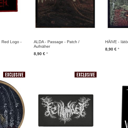
Red Logo -
ALDA - Passage - Patch /
HÄIVE - Iätö
Aufnäher
8,90 €
8,90 €
In den Wa
In den Warenkorb