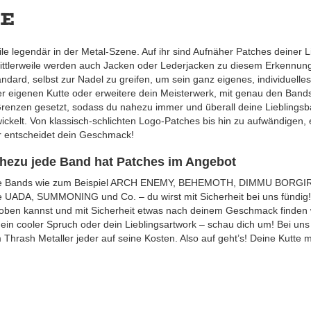
te
eile legendär in der Metal-Szene. Auf ihr sind Aufnäher Patches deiner L
ttlerweile werden auch Jacken oder Lederjacken zu diesem Erkennungs
dard, selbst zur Nadel zu greifen, um sein ganz eigenes, individuelles
r eigenen Kutte oder erweitere dein Meisterwerk, mit genau den Bands,
renzen gesetzt, sodass du nahezu immer und überall deine Lieblingsb
ickelt. Von klassisch-schlichten Logo-Patches bis hin zu aufwändigen, 
r entscheidet dein Geschmack!
ahezu jede Band hat Patches im Angebot
oße Bands wie zum Beispiel ARCH ENEMY, BEHEMOTH, DIMMU BORG
 UADA, SUMMONING und Co. – du wirst mit Sicherheit bei uns fündig! 
toben kannst und mit Sicherheit etwas nach deinem Geschmack finden w
, ein cooler Spruch oder dein Lieblingsartwork – schau dich um! Bei u
 Thrash Metaller jeder auf seine Kosten. Also auf geht’s! Deine Kutte mi