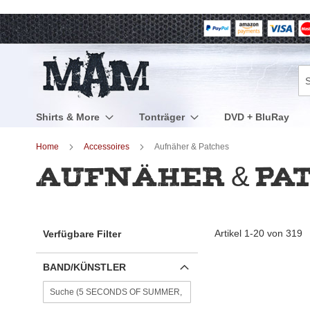
Direkt
zum
Inhalt
Su
Shirts & More
Tonträger
DVD + BluRay
Home
Accessoires
Aufnäher & Patches
Aufnäher & Pa
Artikel
1
-
20
von
319
Verfügbare Filter
BAND/KÜNSTLER