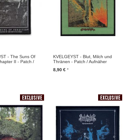
T - The Suns Of
KVELGEYST - Blut, Milch und
hapter II - Patch /
Thränen - Patch / Aufnäher
8,90 €
In den Warenkorb
renkorb