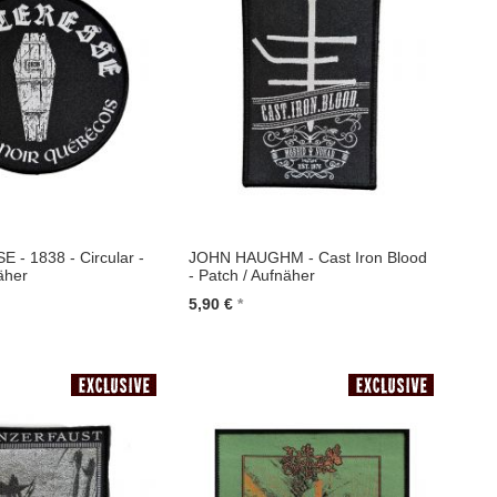
- 1838 - Circular -
JOHN HAUGHM - Cast Iron Blood
äher
- Patch / Aufnäher
5,90 €
renkorb
In den Warenkorb