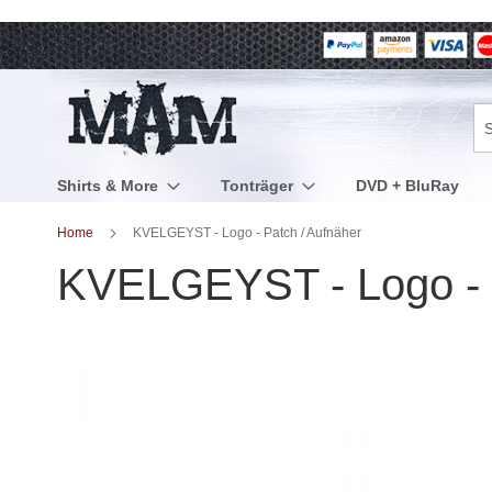
Direkt
zum
Inhalt
Su
Shirts & More
Tonträger
DVD + BluRay
Home
KVELGEYST - Logo - Patch / Aufnäher
KVELGEYST - Logo - P
Zum
Ende
der
Bildergalerie
springen