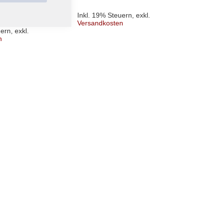
Inkl. 19% Steuern
,
exkl.
Inkl. 
Versandkosten
Versa
uern
,
exkl.
n