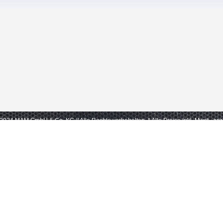
- 2024 MAM GmbH & Co. KG // Alle Rechte vorbehalten.
* Alle Preise inkl. Mwst., zz