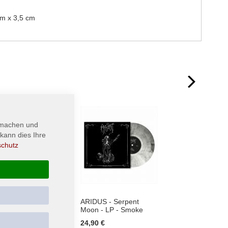
cm x 3,5 cm
next
 machen und
kann dies Ihre
schutz
 - The
ARIDUS - Serpent
UADA 
ion,
Moon - LP - Smoke
Natura
he Astral
24,90 €
21,
Ab