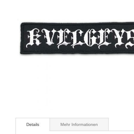
Zum
Anfang
Details
Mehr Informationen
der
Bildergalerie