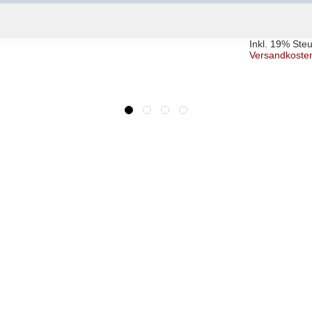
21,90 €
Ab
l.
Inkl. 19% Steuern
,
exkl.
Versandkosten
Inkl. 19% Ste
Versandkoste