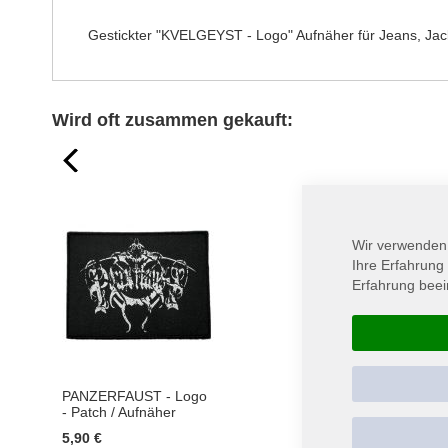
springen
Gestickter "KVELGEYST - Logo" Aufnäher für Jeans, Jacke
Wird oft zusammen gekauft:
prev
Wir verwenden
Ihre Erfahrung
Erfahrung beei
PANZERFAUST - Logo
WATAIN - Flaming Lo
- Patch / Aufnäher
- Patch / Aufnäher
5,90 €
4,90 €