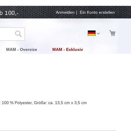
b 100,-
Anmelden
Ein Konto erstellen
Mein Wa
Sprache
Deutsch
Suche
MAM - Oversize
MAM - Exklusiv
 100 % Polyester, Größe: ca. 13,5 cm x 3,5 cm