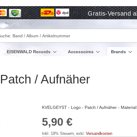
Gratis-Versand a
che
EISENWALD Records
Accessoires
Brands
atch / Aufnäher
KVELGEYST - Logo - Patch / Aufnäher - Material:
5,90 €
Inkl. 19% Steuern
,
exkl.
Versandkosten