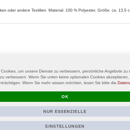
n oder andere Textilien. Material: 100 % Polyester, Größe: ca. 13,5 
 Cookies, um unsere Dienste zu verbessern, persönliche Angebote zu
 zu verbessern. Wenn Sie unten keine optionalen Cookies akzeptieren, 
nträchtigen. Wenn Sie mehr wissen möchten, lesen Sie bitte die
Daten
OK
NUR ESSENZIELLE
go
KANKAR - Logo - Patch
PANZERFAUST
/ Aufnäher
Suns Of Perdit
Chapter III: T
EINSTELLUNGEN
5,90 €
Drain - T-Shirt