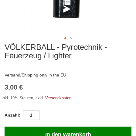
VÖLKERBALL - Pyrotechnik -
Zum
Anfang
Feuerzeug / Lighter
der
Bildergalerie
springen
Versand/Shipping only in the EU
3,00 €
Inkl. 19% Steuern
,
exkl.
Versandkosten
Anzahl
In den Warenkorb