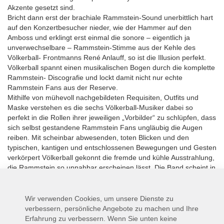
Akzente gesetzt sind.
Bricht dann erst der brachiale Rammstein-Sound unerbittlich hart
auf den Konzertbesucher nieder, wie der Hammer auf den
Amboss und erklingt erst einmal die sonore – eigentlich ja
unverwechselbare – Rammstein-Stimme aus der Kehle des
Völkerball- Frontmanns René Anlauff, so ist die Illusion perfekt.
Völkerball spannt einen musikalischen Bogen durch die komplette
Rammstein- Discografie und lockt damit nicht nur echte
Rammstein Fans aus der Reserve.
Mithilfe von mühevoll nachgebildeten Requisiten, Outfits und
Maske verstehen es die sechs Völkerball-Musiker dabei so
perfekt in die Rollen ihrer jeweiligen „Vorbilder“ zu schlüpfen, dass
sich selbst gestandene Rammstein Fans ungläubig die Augen
reiben. Mit scheinbar abwesenden, toten Blicken und den
typischen, kantigen und entschlossenen Bewegungen und Gesten
verkörpert Völkerball gekonnt die fremde und kühle Ausstrahlung,
die Rammstein so unnahbar erscheinen lässt. Die Band scheint in
eine andere Welt versetzt, eingehüllt in eine urgewaltige
Atmosphäre, die sich in den gnadenlosen Texten der Rammstein-
Songs wiederfindet Mitten ins Herz treffen sie das Völkerball
Wir verwenden Cookies, um unsere Dienste zu
Publikum - irgendwo zwischen Genie und Wahnsinn, Faszination
verbessern, persönliche Angebote zu machen und Ihre
und Ekel oder Lust und Schmerz, genau wie die Musik von
Erfahrung zu verbessern. Wenn Sie unten keine