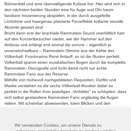
Bühnenbild und eine überwältigende Kulisse frei. Hier wird sich in
den nächsten beiden Stunden eine für Auge und Ohr kaum
fassbare Inszenierung abspielen, in der durch ausgefeilte
Lichtshow und haargenau platzierte Pyroeffekte brillante visuelle
Akzente gesetzt sind.
Bricht dann erst der brachiale Rammstein-Sound unerbittlich hart
auf den Konzertbesucher nieder, wie der Hammer auf den
Amboss und erklingt erst einmal die sonore – eigentlich ja
unverwechselbare – Rammstein-Stimme aus der Kehle des
Völkerball- Frontmanns René Anlauff, so ist die Illusion perfekt.
Völkerball spannt einen musikalischen Bogen durch die komplette
Rammstein- Discografie und lockt damit nicht nur echte
Rammstein Fans aus der Reserve.
Mithilfe von mühevoll nachgebildeten Requisiten, Outfits und
Maske verstehen es die sechs Völkerball-Musiker dabei so
perfekt in die Rollen ihrer jeweiligen „Vorbilder“ zu schlüpfen, dass
sich selbst gestandene Rammstein Fans ungläubig die Augen
reiben. Mit scheinbar abwesenden, toten Blicken und den
typischen, kantigen und entschlossenen Bewegungen und Gesten
verkörpert Völkerball gekonnt die fremde und kühle Ausstrahlung,
die Rammstein so unnahbar erscheinen lässt. Die Band scheint in
Wir verwenden Cookies, um unsere Dienste zu
eine andere Welt versetzt, eingehüllt in eine urgewaltige