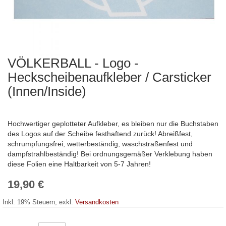
VÖLKERBALL - Logo -
Zum
Anfang
Heckscheibenaufkleber / Carsticker
der
(Innen/Inside)
Bildergalerie
springen
Hochwertiger geplotteter Aufkleber, es bleiben nur die Buchstaben
des Logos auf der Scheibe festhaftend zurück! Abreißfest,
schrumpfungsfrei, wetterbeständig, waschstraßenfest und
dampfstrahlbeständig! Bei ordnungsgemäßer Verklebung haben
diese Folien eine Haltbarkeit von 5-7 Jahren!
19,90 €
Inkl. 19% Steuern
,
exkl.
Versandkosten