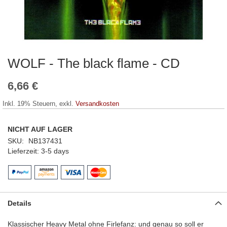
WOLF - The black flame - CD
Zum
Anfang
der
6,66 €
Bildergalerie
springen
Inkl. 19% Steuern
,
exkl.
Versandkosten
NICHT AUF LAGER
SKU
NB137431
Lieferzeit
3-5 days
Details
Klassischer Heavy Metal ohne Firlefanz: und genau so soll er