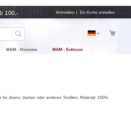
b 100,-
Anmelden
Ein Konto erstellen
Mein Wa
Sprache
Deutsch
Suche
MAM - Oversize
MAM - Exklusiv
für Jeans, Jacken oder anderen Textilien, Material: 100%