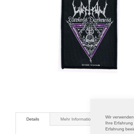
Zum
Anfang
Wir verwenden
Details
Mehr Informationen
der
Ihre Erfahrung
Bildergalerie
Erfahrung beei
springen