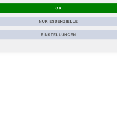
s, Jacken oder anderen Textilien, Material: 100% Polyester, Größe ca
OK
NUR ESSENZIELLE
EINSTELLUNGEN