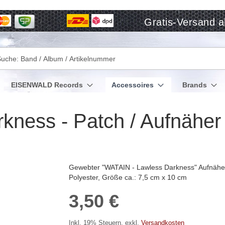
Gratis-Versand a
che
EISENWALD Records
Accessoires
Brands
kness - Patch / Aufnäher
Gewebter "WATAIN - Lawless Darkness" Aufnäher 
Polyester, Größe ca.: 7,5 cm x 10 cm
3,50 €
Inkl. 19% Steuern
,
exkl.
Versandkosten