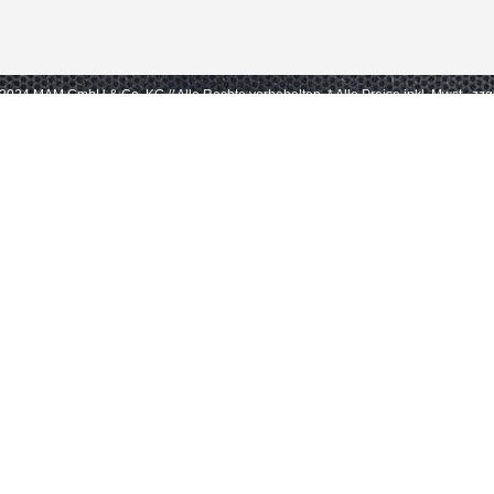
- 2024 MAM GmbH & Co. KG // Alle Rechte vorbehalten.
* Alle Preise inkl. Mwst., zz