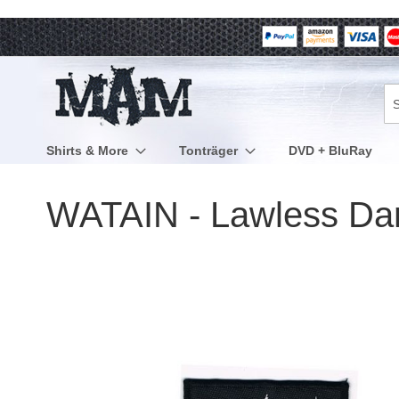
Direkt
zum
Inhalt
Su
Shirts & More
Tonträger
DVD + BluRay
WATAIN - Lawless Dar
Zum
Ende
der
Bildergalerie
springen