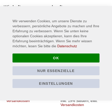
Wird oft zusammen gekauft:
Wir verwenden Cookies, um unsere Dienste zu
verbessern, persönliche Angebote zu machen und Ihre
Erfahrung zu verbessern. Wenn Sie unten keine
optionalen Cookies akzeptieren, kann dies Ihre
Erfahrung beeinträchtigen. Wenn Sie mehr wissen
möchten, lesen Sie bitte die
Datenschutz
OK
NUR ESSENZIELLE
DIMMU BORGIR - In
DIMMU BORGIR -
Sorte Diaboli - T-Shirt
Eonian - Patch /
EINSTELLUNGEN
Aufnäher
22,90 €
Ab
4,90 €
Inkl. 19% Steuern
,
exkl.
Versandkosten
Inkl. 19% Steuern
,
exkl.
Versandkosten