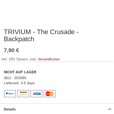
TRIVIUM - The Crusade -
Zum
Anfang
Backpatch
der
Bildergalerie
7,90 €
springen
Inkl. 19% Steuern
,
exkl.
Versandkosten
NICHT AUF LAGER
SKU
553085
Lieferzeit
3-5 days
Details