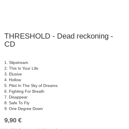
THRESHOLD - Dead reckoning -
Zum
Anfang
CD
der
Bildergalerie
springen
1. Slipstream
2. This Is Your Life
3. Elusive
4. Hollow
5. Pilot In The Sky of Dreams
6. Fighting For Breath
7. Disappear
8. Safe To Fly
9. One Degree Down
9,90 €