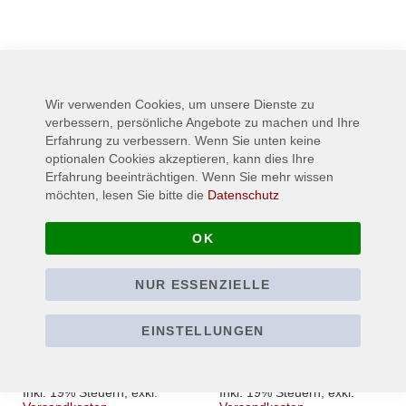
Wird oft zusammen gekauft:
Wir verwenden Cookies, um unsere Dienste zu
verbessern, persönliche Angebote zu machen und Ihre
Erfahrung zu verbessern. Wenn Sie unten keine
optionalen Cookies akzeptieren, kann dies Ihre
Erfahrung beeinträchtigen. Wenn Sie mehr wissen
möchten, lesen Sie bitte die
Datenschutz
OK
NUR ESSENZIELLE
METALLICA - Viking -
DIO - Cover - Lyrics -
EINSTELLUNGEN
Black - T-Shirt
Holy Diver - T-Shirt
22,90 €
24,90 €
Ab
Ab
Inkl. 19% Steuern
,
exkl.
Inkl. 19% Steuern
,
exkl.