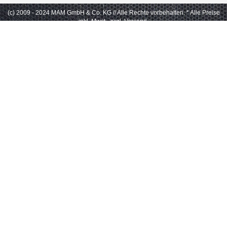
(c) 2009 - 2024 MAM GmbH & Co. KG // Alle Rechte vorbehalten.
* Alle Preise
inkl. Mwst., zzgl. Versand.