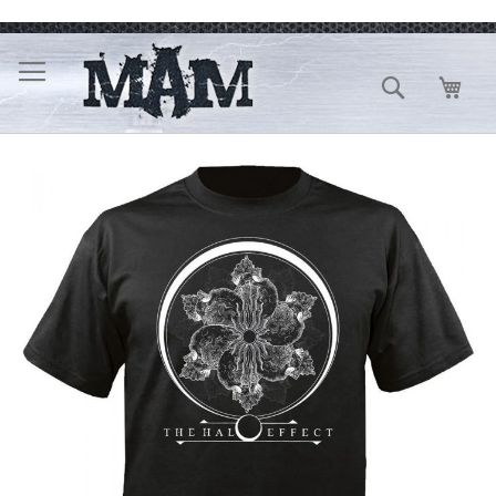
Direkt
zum
Inhalt
Suche
Mein
Zum
Ende
der
Bildergalerie
springen