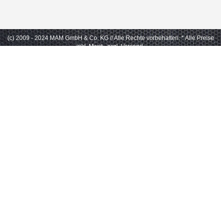
(c) 2009 - 2024 MAM GmbH & Co. KG // Alle Rechte vorbehalten.
* Alle Preise
inkl. Mwst., zzgl. Versand.