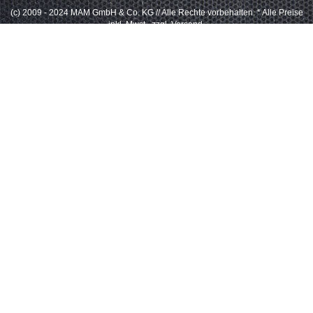
(c) 2009 - 2024 MAM GmbH & Co. KG // Alle Rechte vorbehalten.
* Alle Preise
inkl. Mwst., zzgl. Versand.