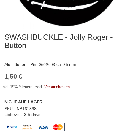
SWASHBUCKLE - Jolly Roger -
Zum
Anfang
Button
der
Bildergalerie
springen
Alu - Button - Pin, Größe Ø ca. 25 mm
1,50 €
Inkl. 19% Steuern
,
exkl.
Versandkosten
NICHT AUF LAGER
SKU
NB161398
Lieferzeit
3-5 days