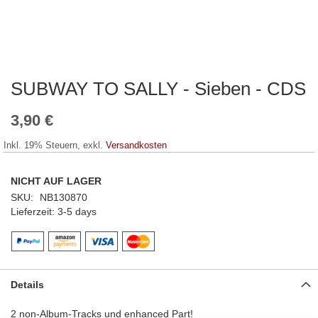
SUBWAY TO SALLY - Sieben - CDS
Zum
Anfang
der
3,90 €
Bildergalerie
springen
Inkl. 19% Steuern
,
exkl.
Versandkosten
NICHT AUF LAGER
SKU
NB130870
Lieferzeit
3-5 days
Details
2 non-Album-Tracks und enhanced Part!