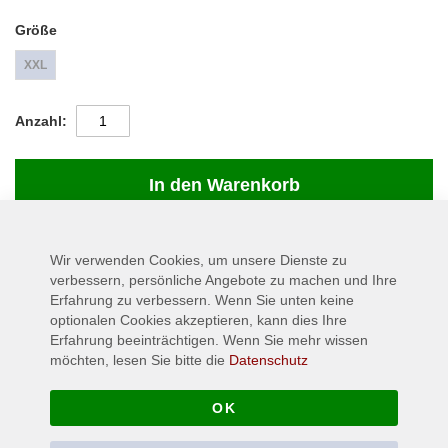
Größe
XXL
Anzahl
In den Warenkorb
Wir verwenden Cookies, um unsere Dienste zu
Details
verbessern, persönliche Angebote zu machen und Ihre
Erfahrung zu verbessern. Wenn Sie unten keine
Nach 6 Jahren und dem tragischen Tod von "Paul Gray" melden
optionalen Cookies akzeptieren, kann dies Ihre
sich endlich "Slipknot" mit Ihrem neuen Album "The Gray Chapter"
Erfahrung beeinträchtigen. Wenn Sie mehr wissen
zurück. Bei MAM bekommt Ihr das Merch zum neuen Album!
möchten, lesen Sie bitte die
Datenschutz
Material: 100% Baumwolle
OK
Mehr Informationen