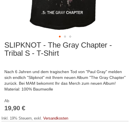
SLIPKNOT - The Gray Chapter -
Zum
Anfang
Tribal S - T-Shirt
der
Bildergalerie
springen
Nach 6 Jahren und dem tragischen Tod von "Paul Gray" melden
sich endlich "Slipknot" mit Ihrem neuen Album "The Gray Chapter"
zurück. Bei MAM bekommt Ihr das Merch zum neuen Album!
Material: 100% Baumwolle
Ab
19,90 €
Inkl. 19% Steuern
,
exkl.
Versandkosten