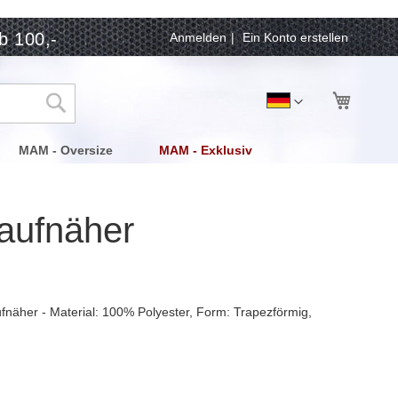
b 100,-
Anmelden
Ein Konto erstellen
Mein Wa
Sprache
Deutsch
Suche
MAM - Oversize
MAM - Exklusiv
aufnäher
fnäher - Material: 100% Polyester, Form: Trapezförmig,