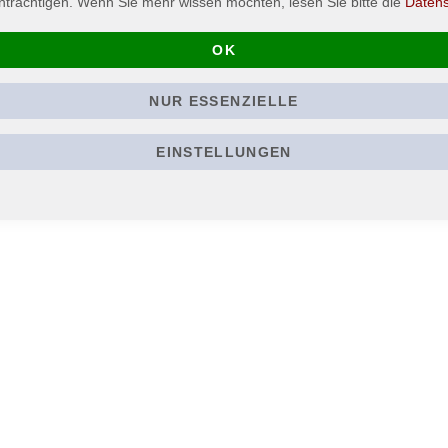
nträchtigen. Wenn Sie mehr wissen möchten, lesen Sie bitte die
Daten
ch Backpatch genannt für Jacken oder anderen Textilien. Material: 1
OK
NUR ESSENZIELLE
EINSTELLUNGEN