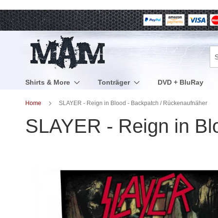
Direkt
zum
Inhalt
Su
Shirts & More
Tonträger
DVD + BluRay
Home
SLAYER - Reign in Blood - Backpatch / Rückenaufnäher
SLAYER - Reign in Bl
Zum
Ende
der
Bildergalerie
springen