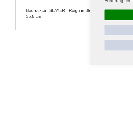
Erfahrung beei
springen
Bedruckter "SLAYER - Reign in Blood" Rückenaufnäher au
35,5 cm