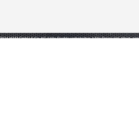
- 2024 MAM GmbH & Co. KG // Alle Rechte vorbehalten.
* Alle Preise inkl. Mwst., zz