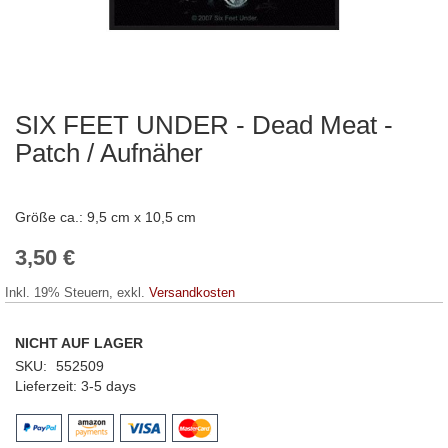
SIX FEET UNDER - Dead Meat -
Zum
Anfang
Patch / Aufnäher
der
Bildergalerie
springen
Größe ca.: 9,5 cm x 10,5 cm
3,50 €
Inkl. 19% Steuern
,
exkl.
Versandkosten
NICHT AUF LAGER
SKU
552509
Lieferzeit
3-5 days