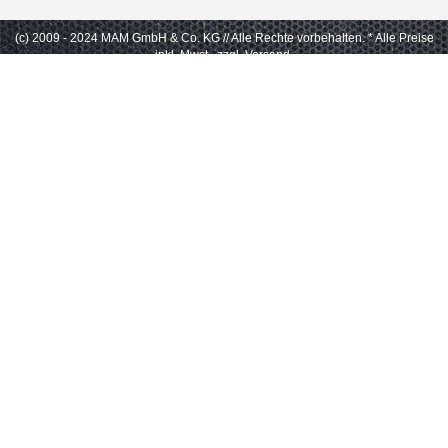
(c) 2009 - 2024 MAM GmbH & Co. KG // Alle Rechte vorbehalten.
* Alle Preise
inkl. Mwst., zzgl. Versand.