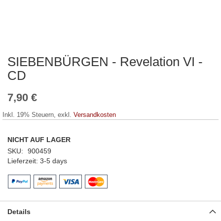
SIEBENBÜRGEN - Revelation VI -
Zum
Anfang
CD
der
Bildergalerie
7,90 €
springen
Inkl. 19% Steuern
,
exkl.
Versandkosten
NICHT AUF LAGER
SKU
900459
Lieferzeit
3-5 days
Details