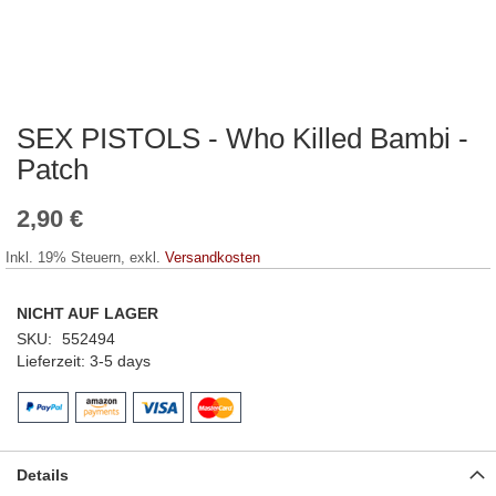
SEX PISTOLS - Who Killed Bambi -
Zum
Anfang
Patch
der
Bildergalerie
2,90 €
springen
Inkl. 19% Steuern
,
exkl.
Versandkosten
NICHT AUF LAGER
SKU
552494
Lieferzeit
3-5 days
Details