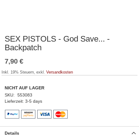
SEX PISTOLS - God Save... -
Zum
Anfang
Backpatch
der
Bildergalerie
7,90 €
springen
Inkl. 19% Steuern
,
exkl.
Versandkosten
NICHT AUF LAGER
SKU
553083
Lieferzeit
3-5 days
Details