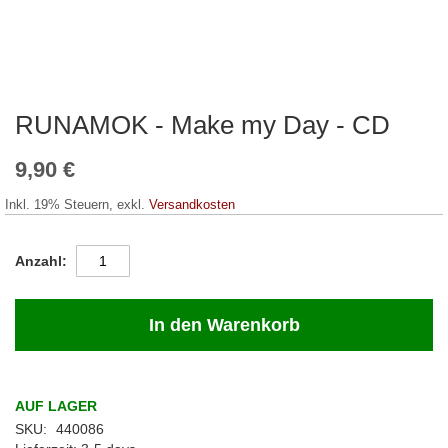
RUNAMOK - Make my Day - CD
Zum
Anfang
der
9,90 €
Bildergalerie
springen
Inkl. 19% Steuern
,
exkl.
Versandkosten
Anzahl
In den Warenkorb
AUF LAGER
SKU
440086