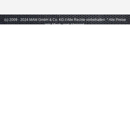
(c) 2009 - 2024 MAM GmbH & Co. KG // Alle Rechte vorbehalten.
* Alle Preise
inkl. Mwst., zzgl. Versand.