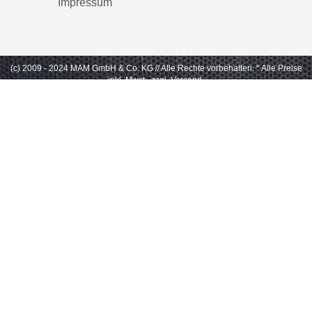
Impressum
(c) 2009 - 2024 MAM GmbH & Co. KG // Alle Rechte vorbehalten.
* Alle Preise
inkl. Mwst., zzgl. Versand.