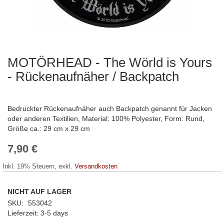
MOTÖRHEAD - The Wörld is Yours
Zum
Anfang
- Rückenaufnäher / Backpatch
der
Bildergalerie
springen
Bedruckter Rückenaufnäher auch Backpatch genannt für Jacken
oder anderen Textilien, Material: 100% Polyester, Form: Rund,
Größe ca.: 29 cm x 29 cm
7,90 €
Inkl. 19% Steuern
,
exkl.
Versandkosten
NICHT AUF LAGER
SKU
553042
Lieferzeit
3-5 days