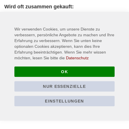
Wird oft zusammen gekauft:
Wir verwenden Cookies, um unsere Dienste zu
verbessern, persönliche Angebote zu machen und Ihre
Erfahrung zu verbessern. Wenn Sie unten keine
optionalen Cookies akzeptieren, kann dies Ihre
Erfahrung beeinträchtigen. Wenn Sie mehr wissen
möchten, lesen Sie bitte die
Datenschutz
OK
PANTERA - 100% Proof
AC/DC - Logo Oval -
NUR ESSENZIELLE
- Patch
Patch / Aufnäher
4,90 €
4,90 €
EINSTELLUNGEN
Inkl. 19% Steuern
,
exkl.
Inkl. 19% Steuern
,
exkl.
Versandkosten
Versandkosten