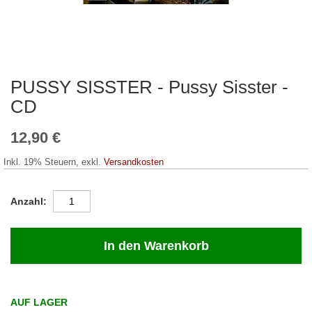
PUSSY SISSTER - Pussy Sisster -
Zum
Anfang
CD
der
Bildergalerie
12,90 €
springen
Inkl. 19% Steuern
,
exkl.
Versandkosten
Anzahl
In den Warenkorb
AUF LAGER