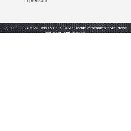
Impressum
(c) 2009 - 2024 MAM GmbH & Co. KG // Alle Rechte vorbehalten.
* Alle Preise
inkl. Mwst., zzgl. Versand.