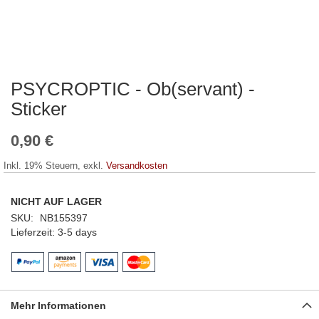
PSYCROPTIC - Ob(servant) -
Zum
Anfang
Sticker
der
Bildergalerie
0,90 €
springen
Inkl. 19% Steuern
,
exkl.
Versandkosten
NICHT AUF LAGER
SKU
NB155397
Lieferzeit
3-5 days
Mehr Informationen