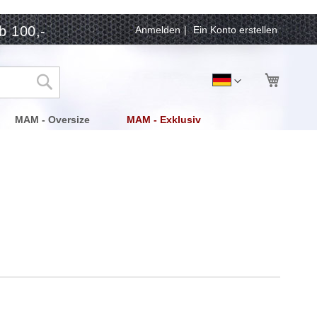
b 100,-
Anmelden
Ein Konto erstellen
Mein Wa
Sprache
Deutsch
Suche
MAM - Oversize
MAM - Exklusiv