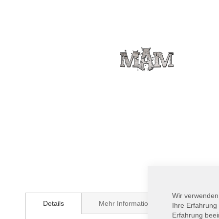
Zum
Anfang
Wir verwenden
Details
Mehr Informationen
der
Ihre Erfahrung
Bildergalerie
Erfahrung beei