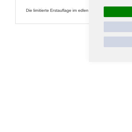
springen
Die limitierte Erstauflage im edlen Digipak kommt inkl. A