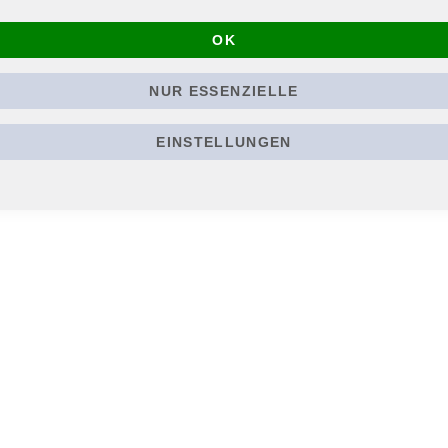
udio- & Video-Bonusmaterial!
OK
NUR ESSENZIELLE
EINSTELLUNGEN