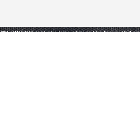
- 2024 MAM GmbH & Co. KG // Alle Rechte vorbehalten.
* Alle Preise inkl. Mwst., zz