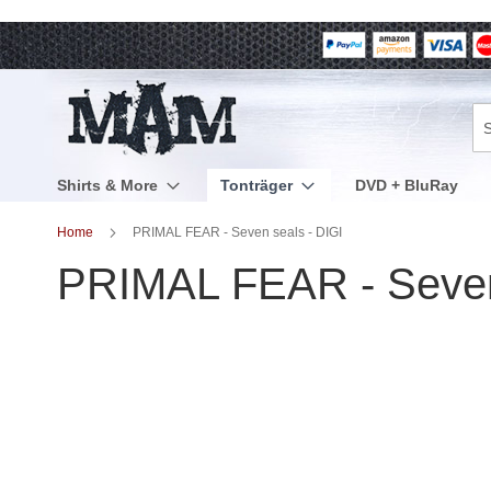
Direkt
zum
Inhalt
Su
Shirts & More
Tonträger
DVD + BluRay
Home
PRIMAL FEAR - Seven seals - DIGI
PRIMAL FEAR - Seven
Zum
Ende
der
Bildergalerie
springen