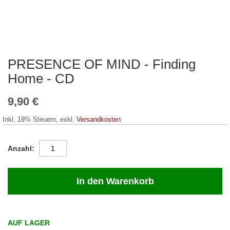
PRESENCE OF MIND - Finding
Zum
Anfang
Home - CD
der
Bildergalerie
9,90 €
springen
Inkl. 19% Steuern
,
exkl.
Versandkosten
Anzahl
In den Warenkorb
AUF LAGER