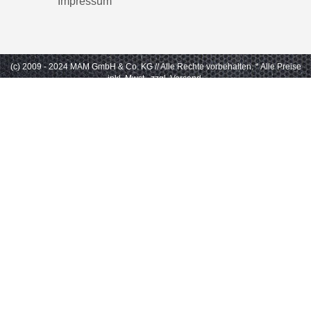
Impressum
(c) 2009 - 2024 MAM GmbH & Co. KG // Alle Rechte vorbehalten.
* Alle Preise
inkl. Mwst., zzgl. Versand.