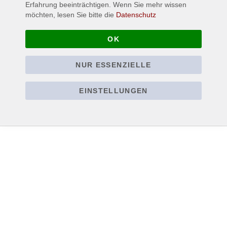
Erfahrung beeinträchtigen. Wenn Sie mehr wissen
möchten, lesen Sie bitte die
Datenschutz
OK
Details
01. Le Sang du Mystère
NUR ESSENZIELLE
02. Délectation Morose
03. De la Paille et du Grain
EINSTELLUNGEN
Mehr Informationen