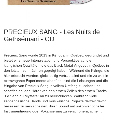
PRECIEUX SANG - Les Nuits de
Zum
Anfang
Gethsémani - CD
der
Bildergalerie
springen
Précieux Sang wurde 2019 in Kénogami, Québec, gegründet und
bietet eine neue Interpretation und Perspektive auf die
klanglichen Qualitäten, die das Black Metal-Angebot in Québec in
den letzten zehn Jahren geprägt haben. Während die Klänge, die
hier erforscht werden, gleichzeitig vertraut sind und nie zu weit in
extravagante Experimente abdriften, sind die Leistungen und die
Hingabe von Précieux Sang in vollem Umfang zu sehen und
schaffen es, den Hörer von den ersten Zeilen des ersten Tracks
"Le Sang du Mystère" an zu beeindrucken. Während viele
zeitgenössische Bands und musikalische Projekte derzeit davon
besessen zu sein scheinen, ihren Sound mit unkonventioneller
Instrumentierung oder Vokalisierung zu verschönern, scheint