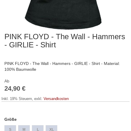
PINK FLOYD - The Wall - Hammers
Zum
Anfang
- GIRLIE - Shirt
der
Bildergalerie
springen
PINK FLOYD - The Wall - Hammers - GIRLIE - Shirt - Material:
100% Baumwolle
Ab
24,90 €
Inkl. 19% Steuern
,
exkl.
Versandkosten
Größe
S
M
L
XL