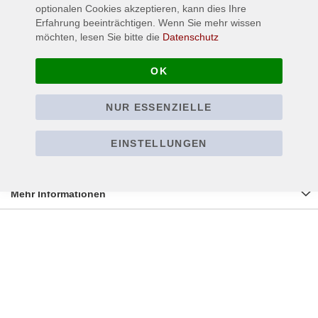
Wallingford, Oxon. OX10 9DA
optionalen Cookies akzeptieren, kann dies Ihre
www.plastichead-distribution.com
Erfahrung beeinträchtigen. Wenn Sie mehr wissen
möchten, lesen Sie bitte die
Datenschutz
Verantwortlicher Wirtschaftsakteur EU:
OK
MAM GmbH & Co. KG
Sanderstraße 210
NUR ESSENZIELLE
42283 Wuppertal
EINSTELLUNGEN
www.mam-online.com
Mehr Informationen