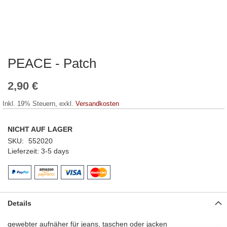
PEACE - Patch
Zum
Anfang
der
2,90 €
Bildergalerie
springen
Inkl. 19% Steuern
,
exkl.
Versandkosten
NICHT AUF LAGER
SKU
552020
Lieferzeit
3-5 days
Details
gewebter aufnäher für jeans, taschen oder jacken