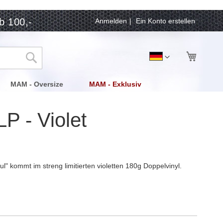
b 100,-
Anmelden
Ein Konto erstellen
Mein Wa
Sprache
Deutsch
Suche
MAM - Oversize
MAM - Exklusiv
P - Violet
" kommt im streng limitierten violetten 180g Doppelvinyl.