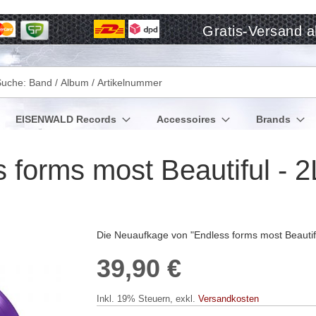
Gratis-Versand a
che
EISENWALD Records
Accessoires
Brands
orms most Beautiful - 2L
Die Neuaufkage von "Endless forms most Beautiful
39,90 €
Inkl. 19% Steuern
,
exkl.
Versandkosten