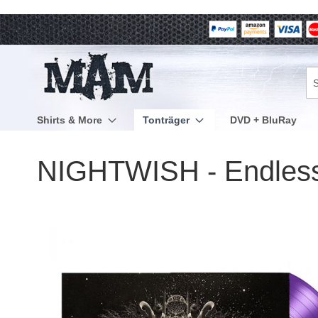
Direkt
zum
Inhalt
Su
Shirts & More
Tonträger
DVD + BluRay
NIGHTWISH - Endless f
Zum
Ende
der
Bildergalerie
springen