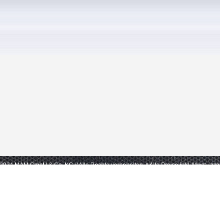
- 2024 MAM GmbH & Co. KG // Alle Rechte vorbehalten.
* Alle Preise inkl. Mwst., zz