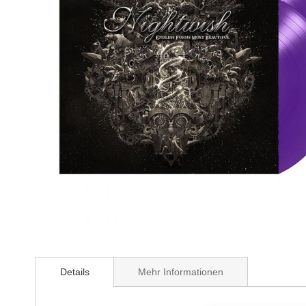
Zum
Anfang
Details
Mehr Informationen
der
Bildergalerie
springen