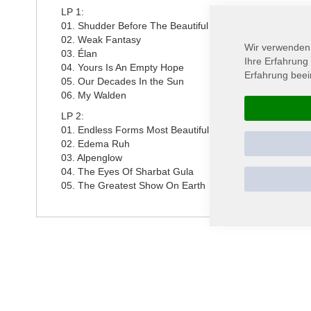
LP 1:
01. Shudder Before The Beautiful
02. Weak Fantasy
Wir verwenden
03. Élan
Ihre Erfahrung
04. Yours Is An Empty Hope
Erfahrung beei
05. Our Decades In the Sun
06. My Walden
LP 2:
01. Endless Forms Most Beautiful
02. Edema Ruh
03. Alpenglow
04. The Eyes Of Sharbat Gula
05. The Greatest Show On Earth