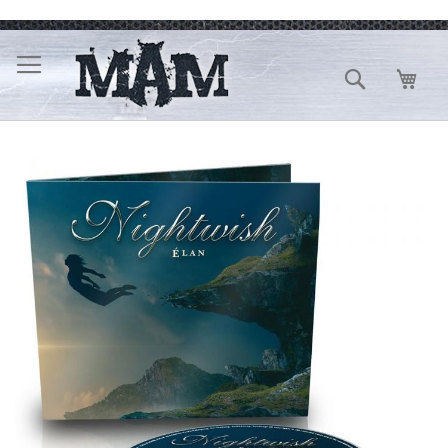
Direkt
zum
Inhalt
Suche
Mein
Zum
Ende
der
Bildergalerie
springen