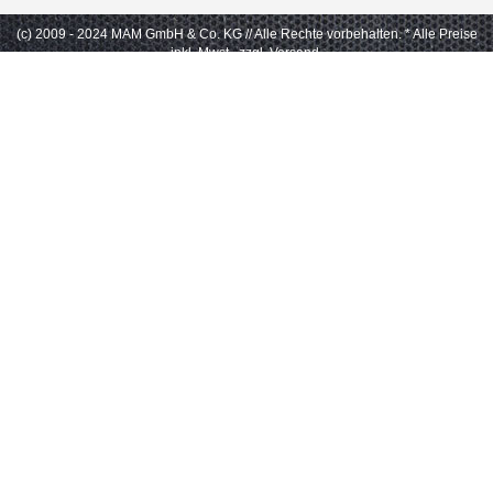
(c) 2009 - 2024 MAM GmbH & Co. KG // Alle Rechte vorbehalten.
* Alle Preise
inkl. Mwst., zzgl. Versand.