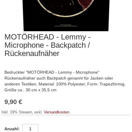
MOTÖRHEAD - Lemmy -
Zum
Anfang
Microphone - Backpatch /
der
Rückenaufnäher
Bildergalerie
springen
Bedruckter "MOTÖRHEAD - Lemmy - Microphone"
Rückenaufnäher auch Backpatch genannt für Jacken oder
anderen Textilien, Material: 100% Polyester, Form: Trapezförmig,
Größe ca.: 30 cm x 35,5 cm
9,90 €
Inkl. 19% Steuern
,
exkl.
Versandkosten
Anzahl