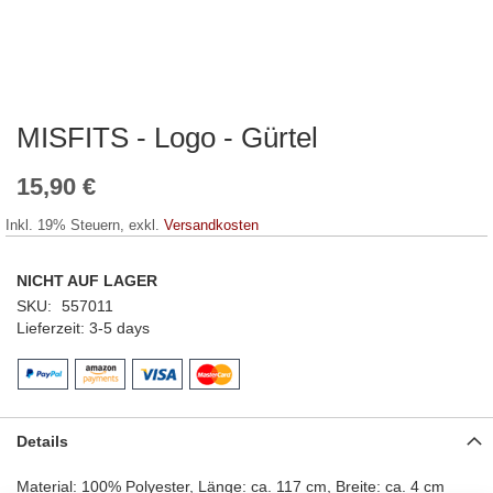
MISFITS - Logo - Gürtel
Zum
Anfang
der
15,90 €
Bildergalerie
springen
Inkl. 19% Steuern
,
exkl.
Versandkosten
NICHT AUF LAGER
SKU
557011
Lieferzeit
3-5 days
Details
Material: 100% Polyester, Länge: ca. 117 cm, Breite: ca. 4 cm