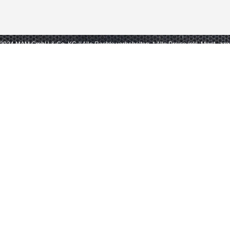
- 2024 MAM GmbH & Co. KG // Alle Rechte vorbehalten.
* Alle Preise inkl. Mwst., zz