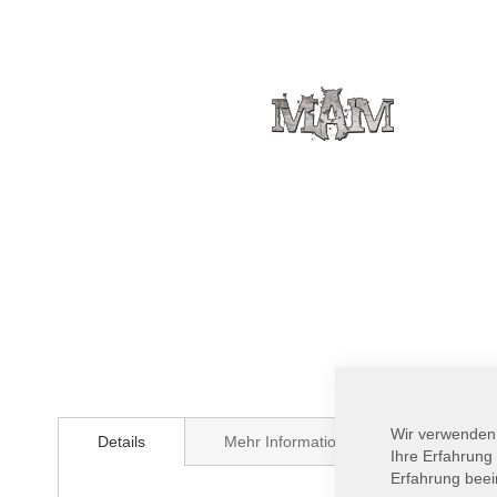
Zum
Anfang
Wir verwenden
Details
Mehr Informationen
der
Ihre Erfahrung
Bildergalerie
Erfahrung beei
springen