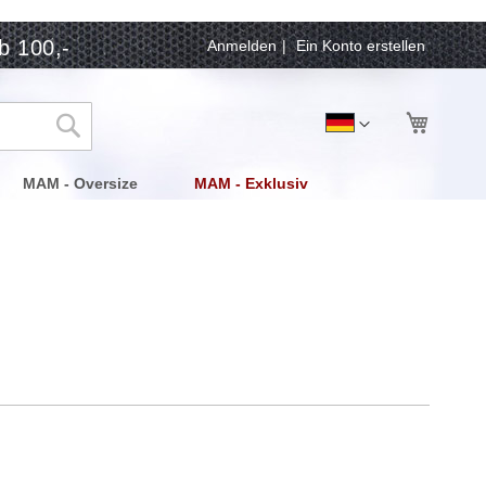
b 100,-
Anmelden
Ein Konto erstellen
Mein Wa
Sprache
Deutsch
Suche
MAM - Oversize
MAM - Exklusiv