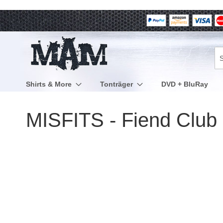
Direkt
zum
Inhalt
Su
Shirts & More
Tonträger
DVD + BluRay
MISFITS - Fiend Club 
Zum
Ende
der
Bildergalerie
springen