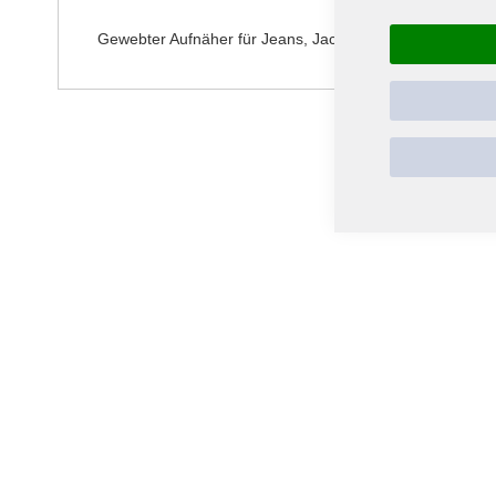
springen
Gewebter Aufnäher für Jeans, Jacken oder anderen Texti