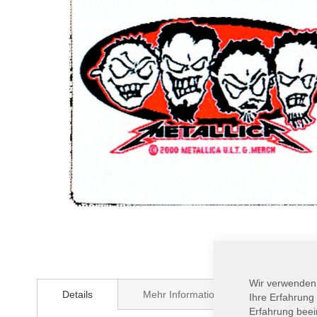
Zum
Anfang
Wir verwenden
Details
Mehr Informationen
der
Ihre Erfahrung
Bildergalerie
Erfahrung beei