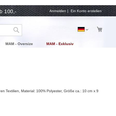
b 100,-
Anmelden
Ein Konto erstellen
Mein Wa
Sprache
Deutsch
Suche
MAM - Oversize
MAM - Exklusiv
n Textilien, Material: 100% Polyester, Größe ca.: 10 cm x 9