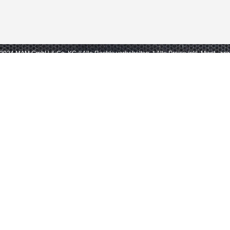
- 2024 MAM GmbH & Co. KG // Alle Rechte vorbehalten.
* Alle Preise inkl. Mwst., zz