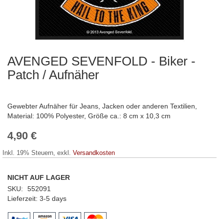
AVENGED SEVENFOLD - Biker -
Zum
Anfang
Patch / Aufnäher
der
Bildergalerie
springen
Gewebter Aufnäher für Jeans, Jacken oder anderen Textilien,
Material: 100% Polyester, Größe ca.: 8 cm x 10,3 cm
4,90 €
Inkl. 19% Steuern
,
exkl.
Versandkosten
NICHT AUF LAGER
SKU
552091
Lieferzeit
3-5 days