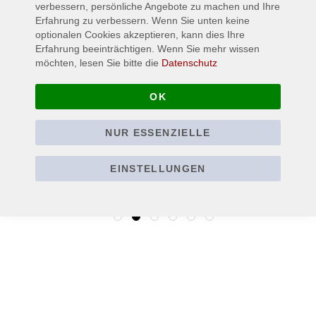
verbessern, persönliche Angebote zu machen und Ihre
Erfahrung zu verbessern. Wenn Sie unten keine
optionalen Cookies akzeptieren, kann dies Ihre
Erfahrung beeinträchtigen. Wenn Sie mehr wissen
möchten, lesen Sie bitte die
Datenschutz
METALLICA - Sad but
SLAYER - Black Eagle -
True - Patch / Aufnäher
Patch / Aufnäher
OK
4,90 €
4,90 €
NUR ESSENZIELLE
Inkl. 19% Steuern
,
exkl.
Inkl. 19% Steuern
,
exkl.
Versandkosten
Versandkosten
EINSTELLUNGEN