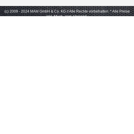
(c) 2009 - 2024 MAM GmbH & Co. KG // Alle Rechte vorbehalten.
* Alle Preise
inkl. Mwst., zzgl. Versand.