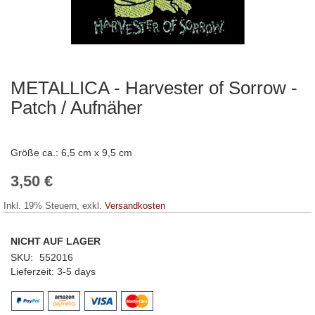
METALLICA - Harvester of Sorrow -
Zum
Anfang
Patch / Aufnäher
der
Bildergalerie
springen
Größe ca.: 6,5 cm x 9,5 cm
3,50 €
Inkl. 19% Steuern
,
exkl.
Versandkosten
NICHT AUF LAGER
SKU
552016
Lieferzeit
3-5 days