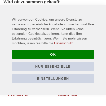
Wird oft zusammen gekauft:
Wir verwenden Cookies, um unsere Dienste zu
verbessern, persönliche Angebote zu machen und Ihre
Erfahrung zu verbessern. Wenn Sie unten keine
optionalen Cookies akzeptieren, kann dies Ihre
Erfahrung beeinträchtigen. Wenn Sie mehr wissen
möchten, lesen Sie bitte die
Datenschutz
OK
NUR ESSENZIELLE
METALLICA - Wherever
5 SECONDS OF
I may Roam - Patch /
SUMMER - Ripped
Aufnäher
Logo - Patch / Aufnäher
EINSTELLUNGEN
4,90 €
4,90 €
Inkl. 19% Steuern
,
exkl.
Inkl. 19% Steuern
,
exkl.
Versandkosten
Versandkosten