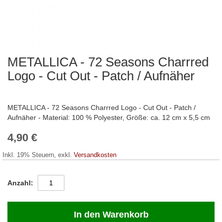
METALLICA - 72 Seasons Charrred
Zum
Anfang
Logo - Cut Out - Patch / Aufnäher
der
Bildergalerie
springen
METALLICA - 72 Seasons Charrred Logo - Cut Out - Patch /
Aufnäher - Material: 100 % Polyester, Größe: ca. 12 cm x 5,5 cm
4,90 €
Inkl. 19% Steuern
,
exkl.
Versandkosten
Anzahl
In den Warenkorb