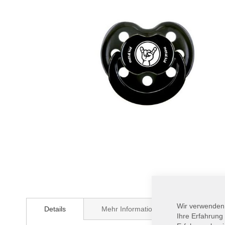
Zum
Anfang
Wir verwenden
Details
Mehr Informationen
der
Ihre Erfahrung
Bildergalerie