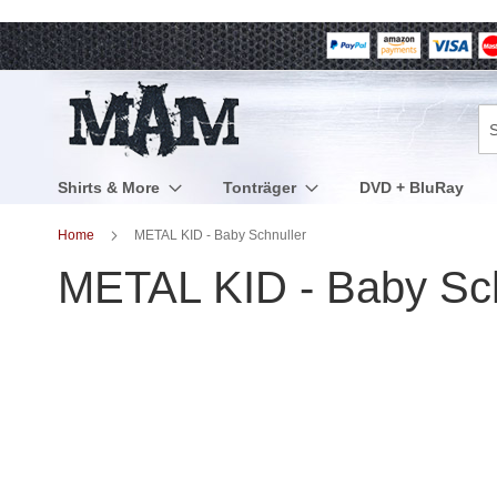
Direkt
zum
Inhalt
Su
Shirts & More
Tonträger
DVD + BluRay
Home
METAL KID - Baby Schnuller
METAL KID - Baby Sch
Zum
Ende
der
Bildergalerie
springen