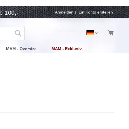
b 100,-
Anmelden
Ein Konto erstellen
Mein Wa
Sprache
Deutsch
Suche
MAM - Oversize
MAM - Exklusiv