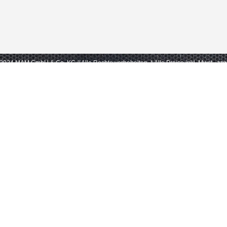
- 2024 MAM GmbH & Co. KG // Alle Rechte vorbehalten.
* Alle Preise inkl. Mwst., zz