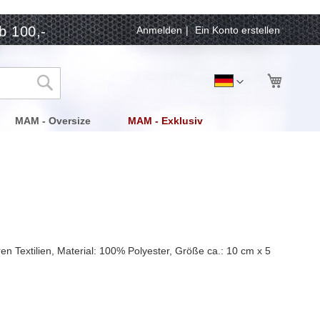
b 100,-
Anmelden
Ein Konto erstellen
Mein Wa
Sprache
Deutsch
Suche
MAM - Oversize
MAM - Exklusiv
en Textilien, Material: 100% Polyester, Größe ca.: 10 cm x 5