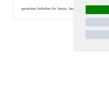
springen
gestickter Aufnäher für Jeans, Jacken oder anderen Texti