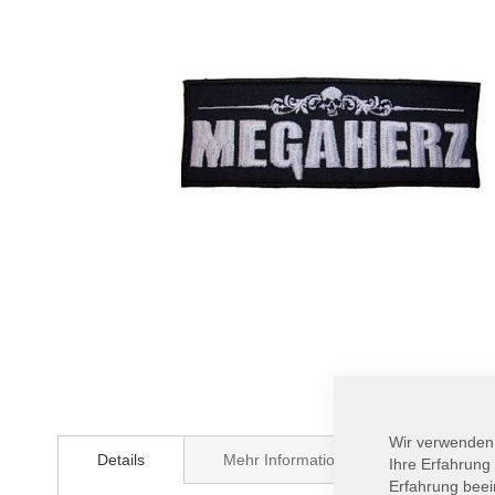
Zum
Anfang
Wir verwenden
Details
Mehr Informationen
der
Ihre Erfahrung
Bildergalerie
Erfahrung beei