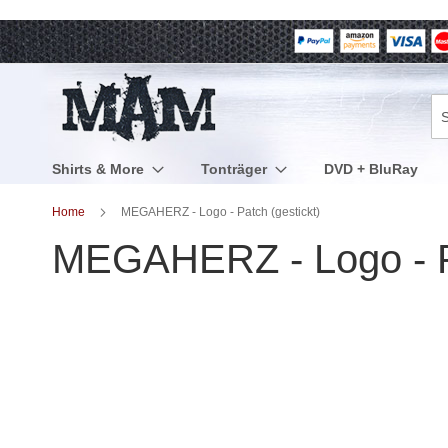
Direkt
zum
Inhalt
Su
Shirts & More
Tonträger
DVD + BluRay
Home
MEGAHERZ - Logo - Patch (gestickt)
MEGAHERZ - Logo - Pa
Zum
Ende
der
Bildergalerie
springen