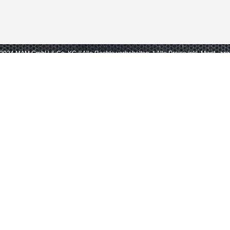
- 2024 MAM GmbH & Co. KG // Alle Rechte vorbehalten.
* Alle Preise inkl. Mwst., zz